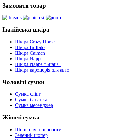
Замовити товар ↓
Італійська шкіра
Шкіра Crazy Horse
Шкіра Buffalo
Шкіра Caiman
Шкіра Nappa
Шкіра Nappa "Straus"
Шкіра кароцерія для авто
Чоловічі сумки
Сумка слінг
Сумка бананка
Сумка месенджер
Жіночі сумки
Шопер ручної роботи
Зелений шопер