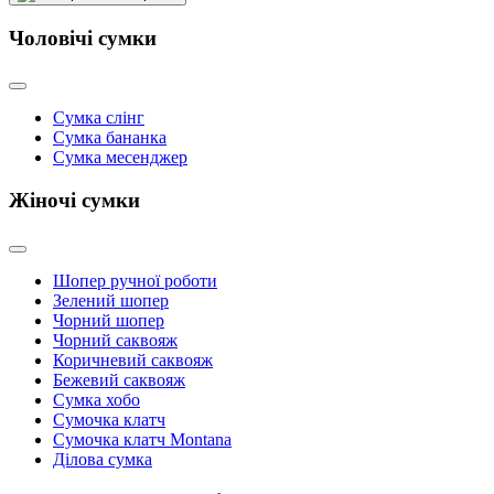
Чоловічі сумки
Сумкa cлінг
Сумка бананка
Сумка месенджер
Жіночі сумки
Шопер ручної роботи
Зелений шопер
Чорний шопер
Чорний саквояж
Коричневий саквояж
Бежевий саквояж
Сумка хобо
Сумочка клатч
Сумочка клатч Montana
Ділова сумка