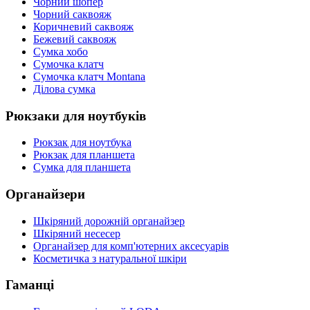
Чорний шопер
Чорний саквояж
Коричневий саквояж
Бежевий саквояж
Cумка хобо
Сумочка клатч
Сумочка клатч Montana
Ділова сумка
Рюкзаки для ноутбуків
Рюкзак для ноутбука
Рюкзак для планшета
Сумка для планшета
Органайзери
Шкіряний дорожній органайзер
Шкіряний несесер
Органайзер для комп'ютерних аксесуарів
Косметичка з натуральної шкіри
Гаманці