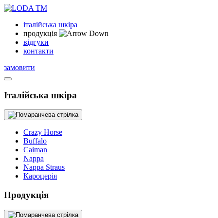
італійська шкіра
продукція
відгуки
контакти
замовити
Італійська шкіра
Crazy Horse
Buffalo
Caiman
Nappa
Nappa Straus
Кароцерія
Продукція