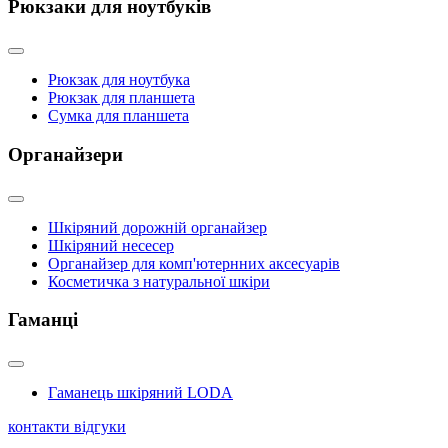
Рюкзаки для ноутбуків
Рюкзак для ноутбука
Рюкзак для планшета
Сумка для планшета
Органайзери
Шкіряний дорожній органайзер
Шкіряний несесер
Органайзер для комп'ютернних аксесуарів
Косметичка з натуральної шкіри
Гаманці
Гаманець шкіряний LODA
контакти
відгуки