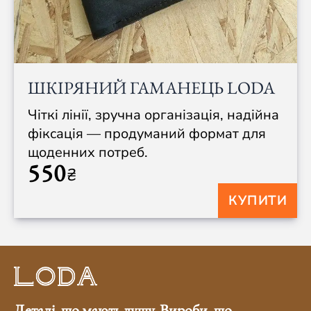
ШКІРЯНИЙ ГАМАНЕЦЬ LODA
Чіткі лінії, зручна організація, надійна
фіксація — продуманий формат для
щоденних потреб.
550
₴
КУПИТИ
Деталі, що мають душу. Вироби, що