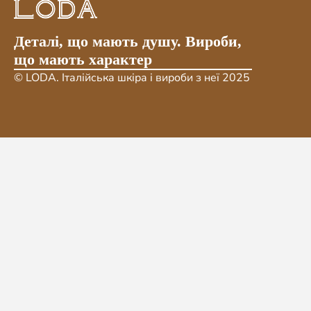
Деталі, що мають душу. Вироби,
що мають характер
© LODA. Італійська шкіра і вироби з неї 2025
ДЕ НАС ЗНАЙТИ
місто Львів, вул. Кривоноса 6
+38 066 362 4685
lodainvest@gmail.com
ПРОДУКТИ